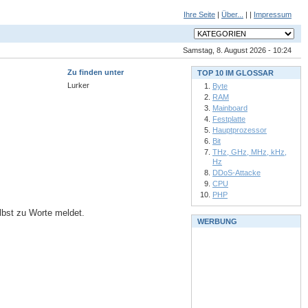
Ihre Seite
|
Über...
| |
Impressum
Samstag, 8. August 2026 - 10:24
Zu finden unter
TOP 10 IM GLOSSAR
Lurker
Byte
RAM
Mainboard
Festplatte
Hauptprozessor
Bit
THz, GHz, MHz, kHz,
Hz
DDoS-Attacke
CPU
PHP
elbst zu Worte meldet.
WERBUNG