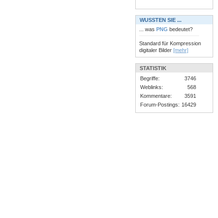
WUSSTEN SIE ...
... was
PNG
bedeutet?
Standard für Kompression
digitaler Bilder
[mehr]
STATISTIK
Begriffe:
3746
Weblinks:
568
Kommentare:
3591
Forum-Postings:
16429