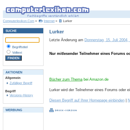
Computerlexikon.Com
>
Internet
>
Lurker
SUCHE
Lurker
Letzte Änderung am
Donnerstag, 15. Juli 2004, 
Begriffstitel
Volltext
Nur mitlesender Teilnehmer eines Forums o
AKTIONEN
Allgemein
Bücher zum Thema
bei Amazon.de
Zufälliger Begriff
Lurker wird der Teilnehmer eines Forums oder e
Begriff
Versions-History
Diesen Begriff auf Ihrer Homepage einbinden
|
N
WERBUNG