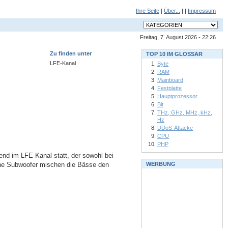
Ihre Seite
|
Über...
| |
Impressum
Freitag, 7. August 2026 - 22:26
Zu finden unter
TOP 10 IM GLOSSAR
LFE-Kanal
Byte
RAM
Mainboard
Festplatte
Hauptprozessor
Bit
THz, GHz, MHz, kHz,
Hz
DDoS-Attacke
CPU
PHP
end im LFE-Kanal statt, der sowohl bei
ohne Subwoofer mischen die Bässe den
WERBUNG