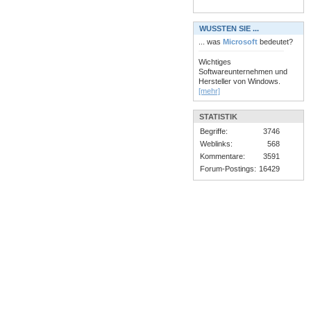
WUSSTEN SIE ...
... was
Microsoft
bedeutet?
Wichtiges
Softwareunternehmen und
Hersteller von Windows.
[mehr]
STATISTIK
Begriffe:
3746
Weblinks:
568
Kommentare:
3591
Forum-Postings:
16429