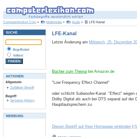
Computerlexikon.Com
>
Multimedia
>
Audio
>
LFE-Kanal
SUCHE
LFE-Kanal
Letzte Änderung am
Mittwoch, 25. Dezember 20
Begriffstitel
Volltext
Bücher zum Thema
bei Amazon.de
AKTIONEN
"Low Frequency Effect Channel"
Allgemein
Zufälliger Begriff
oder schlicht Subwoofer-Kanal. "Effect" wegen 
Begriff
Dolby Digital als auch bei DTS separat auf de
Versions-History
Hauptlautsprechern zu.
WERBUNG
Diesen Begriff auf Ihrer Homepage einbinden
|
N