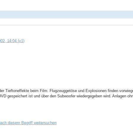
02, 14:04 (v1)
der Tieftoneffekte beim Film: Flugzeuggetöse und Explosionen finden vorwieg
r DVD gespeichert ist und über den Subwoofer wiedergegeben wird. Anlagen 
ach diesem Begriff weitersuchen