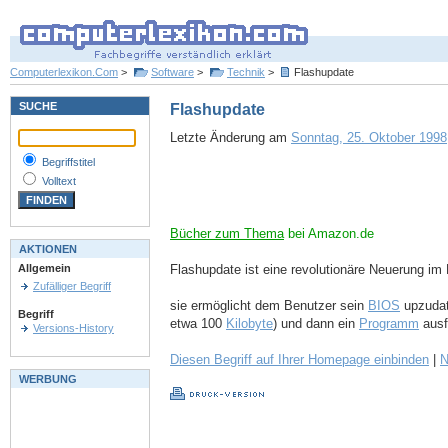
Computerlexikon.Com
>
Software
>
Technik
>
Flashupdate
SUCHE
Flashupdate
Letzte Änderung am
Sonntag, 25. Oktober 1998,
Begriffstitel
Volltext
Bücher zum Thema
bei Amazon.de
AKTIONEN
Flashupdate ist eine revolutionäre Neuerung im
Allgemein
Zufälliger Begriff
sie ermöglicht dem Benutzer sein
BIOS
upzudat
Begriff
etwa 100
Kilobyte
) und dann ein
Programm
ausf
Versions-History
Diesen Begriff auf Ihrer Homepage einbinden
|
N
WERBUNG