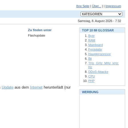
Ihre Seite
|
Über...
| |
Impressum
Samstag, 8. August 2026 - 7:32
Zu finden unter
TOP 10 IM GLOSSAR
Flashupdate
Byte
RAM
Mainboard
Festplatte
Hauptprozessor
Bit
THz, GHz, MHz, kHz,
Hz
DDoS-Attacke
CPU
PHP
s
Update
aus dem
Internet
herunterlädt (nur
WERBUNG