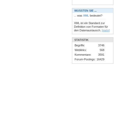
WUSSTEN SIE ...
... was
XML
bedeutet?
XML ist ein Standard zur
Definition von Formaten für
den Datenaustausch.
[mehr]
STATISTIK
Begriffe:
3746
Weblinks:
568
Kommentare:
3591
Forum-Postings:
16429