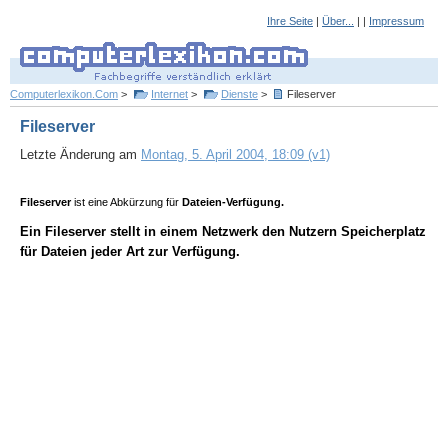
Ihre Seite
|
Über...
| |
Impressum
Computerlexikon.Com
>
Internet
>
Dienste
>
Fileserver
Fileserver
Letzte Änderung am
Montag, 5. April 2004, 18:09 (v1)
Fileserver
ist eine Abkürzung für
Dateien-Verfügung.
Ein Fileserver stellt in einem Netzwerk den Nutzern Speicherplatz
für Dateien jeder Art zur Verfügung.