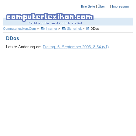
Ihre Seite
|
Über...
| |
Impressum
Computerlexikon.Com
>
Internet
>
Sicherheit
>
DDos
DDos
Letzte Änderung am
Freitag, 5. September 2003, 8:54 (v1)