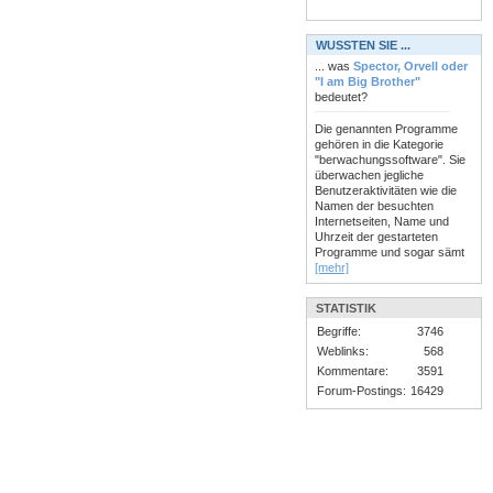
WUSSTEN SIE ...
... was
Spector, Orvell oder
"I am Big Brother"
bedeutet?
Die genannten Programme
gehören in die Kategorie
"berwachungssoftware". Sie
überwachen jegliche
Benutzeraktivitäten wie die
Namen der besuchten
Internetseiten, Name und
Uhrzeit der gestarteten
Programme und sogar sämt
[mehr]
STATISTIK
Begriffe:
3746
Weblinks:
568
Kommentare:
3591
Forum-Postings:
16429