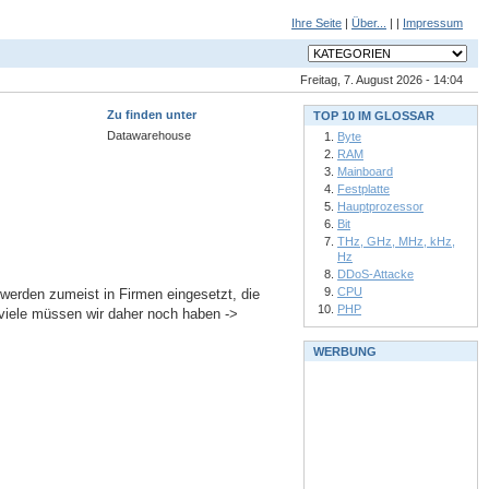
Ihre Seite
|
Über...
| |
Impressum
Freitag, 7. August 2026 - 14:04
Zu finden unter
TOP 10 IM GLOSSAR
Datawarehouse
Byte
RAM
Mainboard
Festplatte
Hauptprozessor
Bit
THz, GHz, MHz, kHz,
Hz
DDoS-Attacke
CPU
 werden zumeist in Firmen eingesetzt, die
PHP
eviele müssen wir daher noch haben ->
WERBUNG