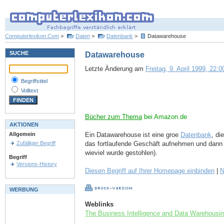
Computerlexikon.Com
>
Daten
>
Datenbank
>
Datawarehouse
SUCHE
Datawarehouse
Letzte Änderung am
Freitag, 9. April 1999, 22:0
Begriffstitel
Volltext
Bücher zum Thema
bei Amazon.de
AKTIONEN
Ein Datawarehouse ist eine groe
Datenbank
, di
Allgemein
das fortlaufende Geschäft aufnehmen und dann 
Zufälliger Begriff
wieviel wurde gestohlen).
Begriff
Versions-History
Diesen Begriff auf Ihrer Homepage einbinden
|
N
WERBUNG
Weblinks
The Business Intelligence and Data Warehousi