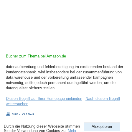
Bücher zum Thema
bei Amazon.de
datenaufbereitung und fehlerbeseitigung im exstierenden bestand der
kundendatenbank. wird insbesondere bei der zusammenführung von
data warehouse und der vorbereitung umfassender kampagnen
notwendig, sollte jedoch permanent durchgeführt werden, um die
datenqualität sicherzustellen
Diesen Begriff auf Ihrer Homepage einbinden
|
Nach diesem Begriff
weitersuchen
Durch die Nutzung dieser Webseite stimmen
Akzeptieren
Copyright © 1998-2026
ComputerLexikon.Com
| All rights reserved.
Sie der Verwendung von Cookies zu.
Mehr