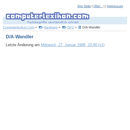
Ihre Seite
|
Über...
| |
Impressum
Computerlexikon.Com
>
Hardware
>
DFÜ
>
D/A-Wandler
D/A-Wandler
Letzte Änderung am
Mittwoch, 27. Januar 1999, 23:00 (v1)