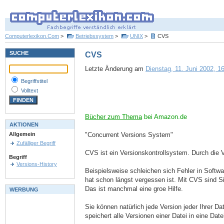
Computerlexikon.Com
>
Betriebssystem
>
UNIX
>
CVS
SUCHE
CVS
Letzte Änderung am
Dienstag, 11. Juni 2002, 16
Begriffstitel
Volltext
Bücher zum Thema
bei Amazon.de
AKTIONEN
"Concurrent Versions System"
Allgemein
Zufälliger Begriff
CVS ist ein Versionskontrollsystem. Durch die 
Begriff
Versions-History
Beispielsweise schleichen sich Fehler in Softwar
hat schon längst vergessen ist. Mit CVS sind S
Das ist manchmal eine groe Hilfe.
WERBUNG
Sie können natürlich jede Version jeder Ihrer 
speichert alle Versionen einer Datei in eine D