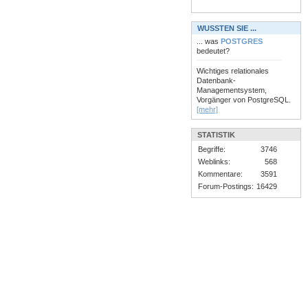
WUSSTEN SIE ...
... was
POSTGRES
bedeutet?
Wichtiges relationales
Datenbank-
Managementsystem,
Vorgänger von PostgreSQL.
[mehr]
STATISTIK
Begriffe:
3746
Weblinks:
568
Kommentare:
3591
Forum-Postings:
16429