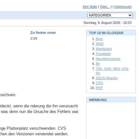
Ihre Seite
|
Über...
| |
Impressum
Sonntag, 9. August 2026 - 10:03
Zu finden unter
TOP 10 IM GLOSSAR
CVS
Byte
RAM
Mainboard
Festplatte
Hauptprozessor
Bit
THz, GHz, MHz, kHz,
Hz
DDoS-Attacke
CPU
PHP
zeichnen.
WERBUNG
ntdeckt, wenn die nderung die ihn verursacht
n was denn nun die Ursache des Fehlers war.
Menge Plattenplatz verschwenden. CVS
ischen den Versionen verwendet werden.