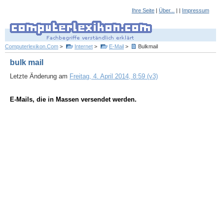
Ihre Seite
|
Über...
| |
Impressum
Computerlexikon.Com
>
Internet
>
E-Mail
>
Bulkmail
bulk mail
Letzte Änderung am
Freitag, 4. April 2014, 8:59 (v3)
E-Mails, die in Massen versendet werden.