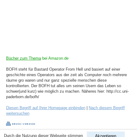
Bücher zum Thema
bei Amazon.de
BOFH steht für Bastard Operator From Hell und basiert auf einer
geschichte eines Operators aus der zeit als Computer noch mehrere
räume gro waren und nur ganz spezielle menschen diese
kontrollierten. Der BOFH tut alles um seinen Usern das Leben so
schwer(und kurz) wie möglich zu machen. Näheres hier: http://cc.uni-
paderborn.de/bofh/
Diesen Begriff auf Ihrer Homepage einbinden
|
Nach diesem Begriff
weitersuchen
Durch die Nutzung dieser Webseite stimmen
Akzeptieren
Copyright © 1998-2026
ComputerLexikon.Com
| All rights reserved.