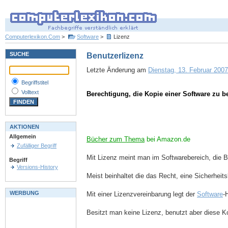
Computerlexikon.Com
>
Software
>
Lizenz
SUCHE
Benutzerlizenz
Letzte Änderung am
Dienstag, 13. Februar 2007
Begriffstitel
Volltext
Berechtigung, die Kopie einer Software zu b
AKTIONEN
Allgemein
Bücher zum Thema
bei Amazon.de
Zufälliger Begriff
Mit Lizenz meint man im Softwarebereich, die B
Begriff
Versions-History
Meist beinhaltet die das Recht, eine Sicherhei
WERBUNG
Mit einer Lizenzvereinbarung legt der
Software
-
Besitzt man keine Lizenz, benutzt aber diese K