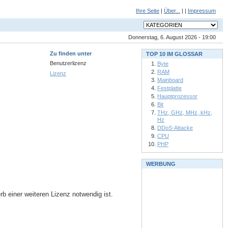
Ihre Seite
|
Über...
| |
Impressum
Donnerstag, 6. August 2026 - 19:00
Zu finden unter
TOP 10 IM GLOSSAR
Benutzerlizenz
Byte
RAM
Lizenz
Mainboard
Festplatte
Hauptprozessor
Bit
THz, GHz, MHz, kHz,
Hz
DDoS-Attacke
CPU
PHP
WERBUNG
 einer weiteren Lizenz notwendig ist.