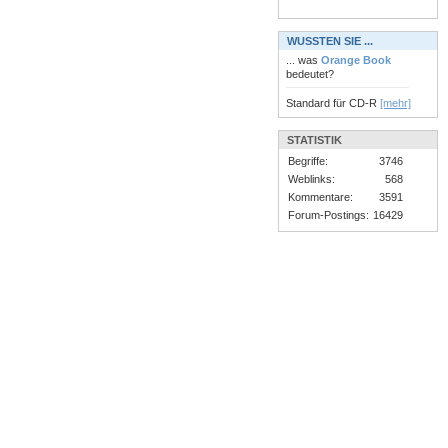
WUSSTEN SIE ...
... was
Orange Book
bedeutet?
Standard für CD-R
[mehr]
STATISTIK
Begriffe:
3746
Weblinks:
568
Kommentare:
3591
Forum-Postings:
16429