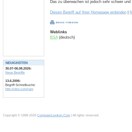
Das zu überwachen ist jedoch sehr schwer und 
Diesen Begriff auf Ihrer Homepage einbinden
|
N
Weblinks
BSA
(deutsch)
NEUIGKEITEN
30.07-06.08.2026:
Neue Begriffe
13.6.2006:
Begriff-Schnellsuche:
http://clexi.com/ram
Copyright © 1998-2026
ComputerLexikon.Com
| All rights reserved.