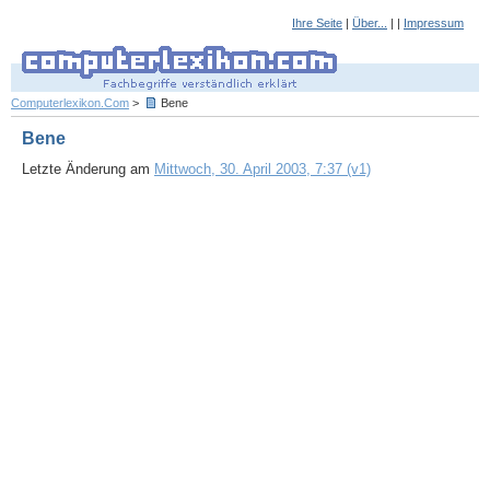
Ihre Seite
|
Über...
| |
Impressum
Computerlexikon.Com
>
Bene
Bene
Letzte Änderung am
Mittwoch, 30. April 2003, 7:37 (v1)