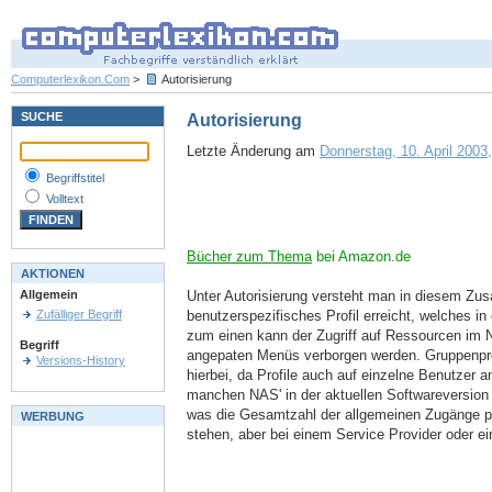
Computerlexikon.Com
>
Autorisierung
SUCHE
Autorisierung
Letzte Änderung am
Donnerstag, 10. April 2003,
Begriffstitel
Volltext
Bücher zum Thema
bei Amazon.de
AKTIONEN
Unter Autorisierung versteht man in diesem Zu
Allgemein
benutzerspezifisches Profil erreicht, welches i
Zufälliger Begriff
zum einen kann der Zugriff auf Ressourcen im 
Begriff
angepaten Menüs verborgen werden. Gruppenprof
Versions-History
hierbei, da Profile auch auf einzelne Benutzer 
manchen NAS' in der aktuellen Softwareversion ni
was die Gesamtzahl der allgemeinen Zugänge pro
WERBUNG
stehen, aber bei einem Service Provider oder eine