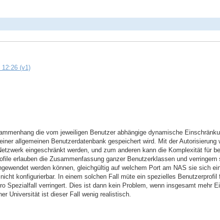
 12:26 (v1)
sammenhang die vom jeweiligen Benutzer abhängige dynamische Einschränkung
n einer allgemeinen Benutzerdatenbank gespeichert wird. Mit der Autorisierung 
Netzwerk eingeschränkt werden, und zum anderen kann die Komplexität für be
ile erlauben die Zusammenfassung ganzer Benutzerklassen und verringern s
angewendet werden können, gleichgültig auf welchem Port am NAS sie sich einwäh
cht konfigurierbar. In einem solchen Fall müte ein spezielles Benutzerprofil f
 Spezialfall verringert. Dies ist dann kein Problem, wenn insgesamt mehr Ei
r Universität ist dieser Fall wenig realistisch.