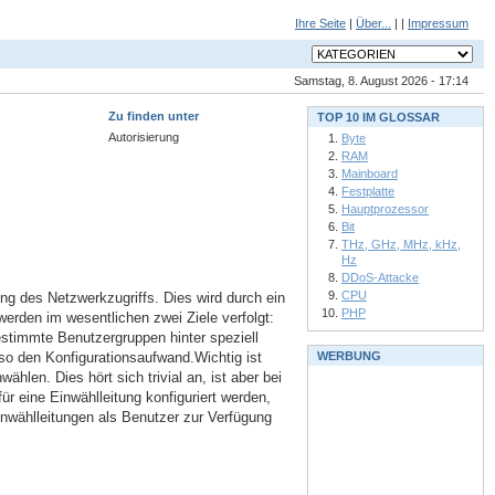
Ihre Seite
|
Über...
| |
Impressum
Samstag, 8. August 2026 - 17:14
Zu finden unter
TOP 10 IM GLOSSAR
Autorisierung
Byte
RAM
Mainboard
Festplatte
Hauptprozessor
Bit
THz, GHz, MHz, kHz,
Hz
DDoS-Attacke
CPU
 des Netzwerkzugriffs. Dies wird durch ein
PHP
werden im wesentlichen zwei Ziele verfolgt:
stimmte Benutzergruppen hinter speziell
o den Konfigurationsaufwand.Wichtig ist
WERBUNG
len. Dies hört sich trivial an, ist aber bei
ür eine Einwählleitung konfiguriert werden,
nwählleitungen als Benutzer zur Verfügung