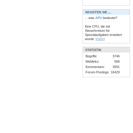
WUSSTEN SIE ...
... was
APU
bedeutet?
Eine CPU, die mit
Steuerkreisen für
Spezialaufgaben erweitert
wurde.
[mehr]
STATISTIK
Begriffe:
3746
Weblinks:
568
Kommentare:
3591
Forum-Postings:
16429