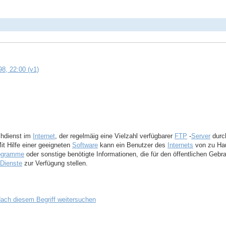
8, 22:00 (v1)
uchdienst im
Internet
, der regelmäig eine Vielzahl verfügbarer
FTP
-
Server
durc
it Hilfe einer geeigneten
Software
kann ein Benutzer des
Internets
von zu Ha
ogramme
oder sonstige benötigte Informationen, die für den öffentlichen Gebr
Dienste
zur Verfügung stellen.
ach diesem Begriff weitersuchen