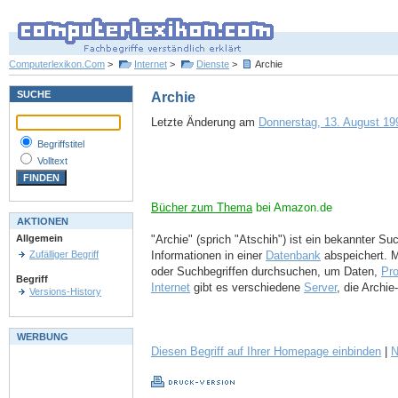
Computerlexikon.Com
>
Internet
>
Dienste
>
Archie
SUCHE
Archie
Letzte Änderung am
Donnerstag, 13. August 199
Begriffstitel
Volltext
Bücher zum Thema
bei Amazon.de
AKTIONEN
"Archie" (sprich "Atschih") ist ein bekannter S
Allgemein
Informationen in einer
Datenbank
abspeichert. M
Zufälliger Begriff
oder Suchbegriffen durchsuchen, um Daten,
Pr
Begriff
Internet
gibt es verschiedene
Server
, die Archie-
Versions-History
WERBUNG
Diesen Begriff auf Ihrer Homepage einbinden
|
N