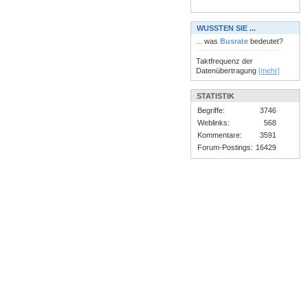
WUSSTEN SIE ...
... was
Busrate
bedeutet?
Taktfrequenz der
Datenübertragung
[mehr]
STATISTIK
Begriffe:
3746
Weblinks:
568
Kommentare:
3591
Forum-Postings:
16429