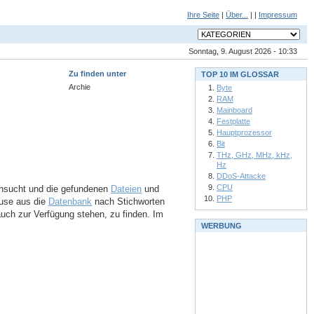
Ihre Seite
|
Über...
| |
Impressum
Sonntag, 9. August 2026 - 10:33
Zu finden unter
TOP 10 IM GLOSSAR
Archie
Byte
RAM
Mainboard
Festplatte
Hauptprozessor
Bit
THz, GHz, MHz, kHz,
Hz
DDoS-Attacke
CPU
hsucht und die gefundenen
Dateien
und
PHP
use aus die
Datenbank
nach Stichworten
auch zur Verfügung stehen, zu finden. Im
WERBUNG