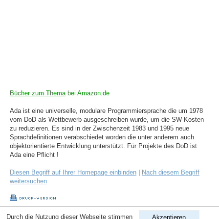
Bücher zum Thema
bei Amazon.de
Ada ist eine universelle, modulare Programmiersprache die um 1978
vom DoD als Wettbewerb ausgeschreiben wurde, um die SW Kosten
zu reduzieren. Es sind in der Zwischenzeit 1983 und 1995 neue
Sprachdefinitionen verabschiedet worden die unter anderem auch
objektorientierte Entwicklung unterstützt. Für Projekte des DoD ist
Ada eine Pflicht !
Diesen Begriff auf Ihrer Homepage einbinden
|
Nach diesem Begriff
weitersuchen
Durch die Nutzung dieser Webseite stimmen
Akzeptieren
Copyright © 1998-2026
ComputerLexikon.Com
| All rights reserved.