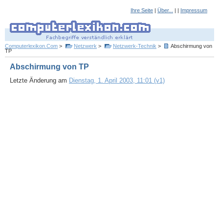
Ihre Seite
|
Über...
| |
Impressum
Computerlexikon.Com
>
Netzwerk
>
Netzwerk-Technik
>
Abschirmung von
TP
Abschirmung von TP
Letzte Änderung am
Dienstag, 1. April 2003, 11:01 (v1)