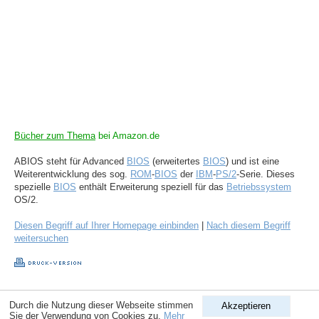
Bücher zum Thema
bei Amazon.de
ABIOS steht für Advanced
BIOS
(erweitertes
BIOS
) und ist eine
Weiterentwicklung des sog.
ROM
-
BIOS
der
IBM
-
PS/2
-Serie. Dieses
spezielle
BIOS
enthält Erweiterung speziell für das
Betriebssystem
OS/2.
Diesen Begriff auf Ihrer Homepage einbinden
|
Nach diesem Begriff
weitersuchen
Copyright © 1998-2026
ComputerLexikon.Com
| All rights reserved.
Durch die Nutzung dieser Webseite stimmen
Akzeptieren
Sie der Verwendung von Cookies zu.
Mehr