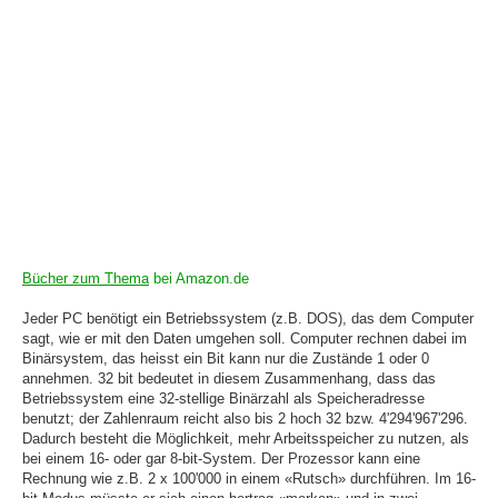
Bücher zum Thema
bei Amazon.de
Jeder PC benötigt ein Betriebssystem (z.B. DOS), das dem Computer
sagt, wie er mit den Daten umgehen soll. Computer rechnen dabei im
Binärsystem, das heisst ein Bit kann nur die Zustände 1 oder 0
annehmen. 32 bit bedeutet in diesem Zusammenhang, dass das
Betriebssystem eine 32-stellige Binärzahl als Speicheradresse
benutzt; der Zahlenraum reicht also bis 2 hoch 32 bzw. 4'294'967'296.
Dadurch besteht die Möglichkeit, mehr Arbeitsspeicher zu nutzen, als
bei einem 16- oder gar 8-bit-System. Der Prozessor kann eine
Rechnung wie z.B. 2 x 100'000 in einem «Rutsch» durchführen. Im 16-