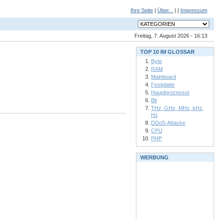
Ihre Seite
|
Über...
| |
Impressum
Freitag, 7. August 2026 - 16:13
TOP 10 IM GLOSSAR
Byte
RAM
Mainboard
Festplatte
Hauptprozessor
Bit
THz, GHz, MHz, kHz,
Hz
DDoS-Attacke
CPU
PHP
WERBUNG