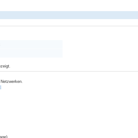
k
zeigt.
 Netzwerken.
l
ge) ...