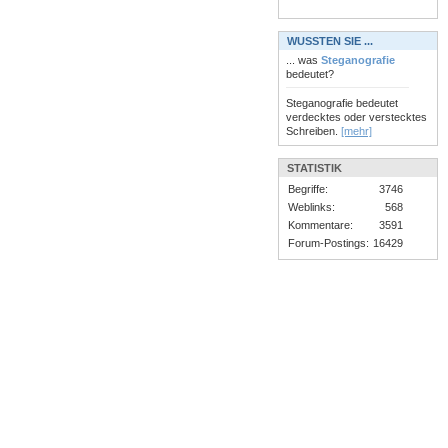
WUSSTEN SIE ...
... was
Steganografie
bedeutet?
Steganografie bedeutet
verdecktes oder verstecktes
Schreiben.
[mehr]
STATISTIK
Begriffe:
3746
Weblinks:
568
Kommentare:
3591
Forum-Postings:
16429