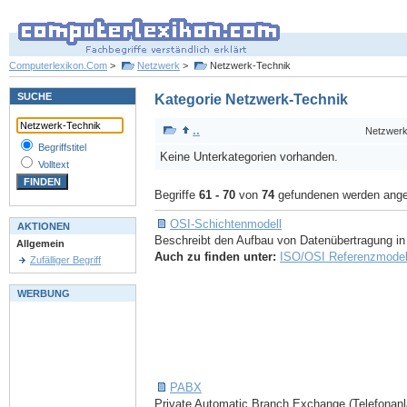
Computerlexikon.Com
>
Netzwerk
>
Netzwerk-Technik
SUCHE
Kategorie Netzwerk-Technik
..
Netzwer
Begriffstitel
Keine Unterkategorien vorhanden.
Volltext
Begriffe
61 - 70
von
74
gefundenen werden ange
OSI-Schichtenmodell
AKTIONEN
Beschreibt den Aufbau von Datenübertragung in
Allgemein
Auch zu finden unter:
ISO/OSI Referenzmodel
Zufälliger Begriff
WERBUNG
PABX
Private Automatic Branch Exchange (Telefonanla