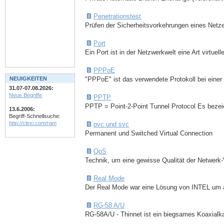
Penetrationstest
Prüfen der Sicherheitsvorkehrungen eines Netz
Port
Ein Port ist in der Netzwerkwelt eine Art virtuell
PPPoE
NEUIGKEITEN
"PPPoE" ist das verwendete Protokoll bei einer
31.07-07.08.2026:
Neue Begriffe
PPTP
PPTP = Point-2-Point Tunnel Protocol Es bezeich
13.6.2006:
Begriff-Schnellsuche:
http://clexi.com/ram
pvc und svc
Permanent und Switched Virtual Connection
QoS
Technik, um eine gewisse Qualität der Netwerk-
Real Mode
Der Real Mode war eine Lösung von INTEL um al
RG-58 A/U
RG-58A/U - Thinnet ist ein biegsames Koaxialka