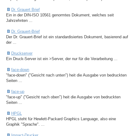
Dr. Grauert Brief
Ein in der DIN-ISO 10561 genormtes Dokument, welches seit
Jahrzehnten ...
Dr. Grauert-Brief
Der Dr. Grauert-Brief ist ein standardisiertes Dokument, basierend auf
der ...
Druckserver
Ein Druck-Server ist ein >Server, der nur für die Verarbeitung ...
face-down
"face-down" ("Gesicht nach unten") heit die Ausgabe von bedruckten
Seiten ...
face-up
"face-up" ("Gesicht nach oben") heit die Ausgabe von bedruckten
Seiten ...
HPGL
HPGL steht für Hewlett-Packard Graphics Language, also eine
Graphik "Sprache". ...
Impact-Drucker